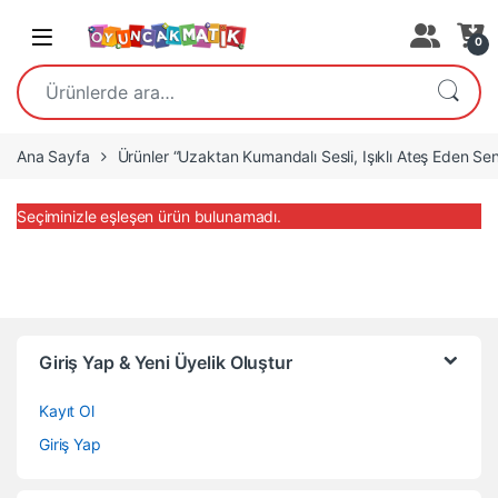
Open
0
Ara:
Ana Sayfa
Ürünler “Uzaktan Kumandalı Sesli, Işıklı Ateş Eden Sens
Seçiminizle eşleşen ürün bulunamadı.
Giriş Yap & Yeni Üyelik Oluştur
Kayıt Ol
Giriş Yap