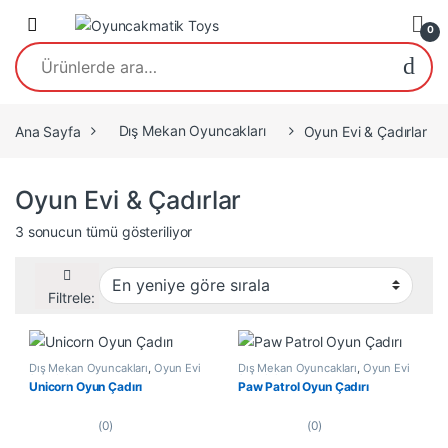
Open
0
Ara:
Ana Sayfa
Dış Mekan Oyuncakları
Oyun Evi & Çadırlar
Oyun Evi & Çadırlar
En yeniye göre sıralandı
3 sonucun tümü gösteriliyor
Filtrele:
Dış Mekan Oyuncakları
,
Oyun Evi
Dış Mekan Oyuncakları
,
Oyun Evi
& Çadırlar
& Çadırlar
Unicorn Oyun Çadırı
Paw Patrol Oyun Çadırı
(0)
(0)
0
0