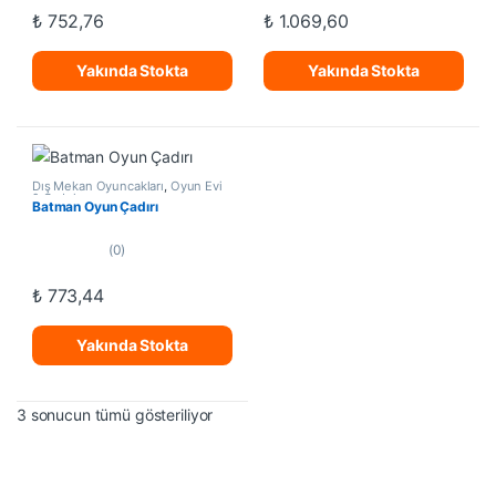
o
o
₺
752,76
₺
1.069,60
u
u
t
t
o
o
f
f
Yakında Stokta
Yakında Stokta
5
5
Dış Mekan Oyuncakları
,
Oyun Evi
& Çadırlar
Batman Oyun Çadırı
(0)
0
o
₺
773,44
u
t
o
f
Yakında Stokta
5
En yeniye göre sıralandı
3 sonucun tümü gösteriliyor