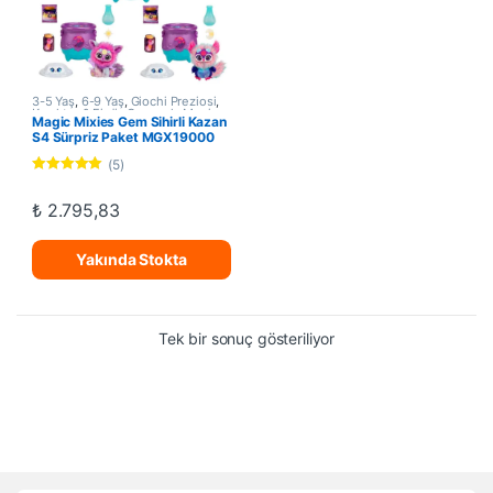
3-5 Yaş
,
6-9 Yaş
,
Giochi Preziosi
,
Karakter & Figür Oyuncak
,
Magic
Magic Mixies Gem Sihirli Kazan
Mixies
,
Sürpriz Figür Oyuncaklar
S4 Sürpriz Paket MGX19000
(5)
5 üzerinden
5.00
oy aldı
₺
2.795,83
Yakında Stokta
Tek bir sonuç gösteriliyor