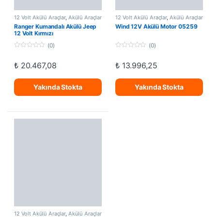
12 Volt Akülü Araçlar
,
Akülü Araçlar
12 Volt Akülü Araçlar
,
Akülü Araçlar
Ranger Kumandalı Akülü Jeep
Wind 12V Akülü Motor 05259
12 Volt Kırmızı
(0)
(0)
0
0
o
o
₺
20.467,08
₺
13.996,25
u
u
t
t
o
o
f
f
Yakında Stokta
Yakında Stokta
5
5
12 Volt Akülü Araçlar
,
Akülü Araçlar