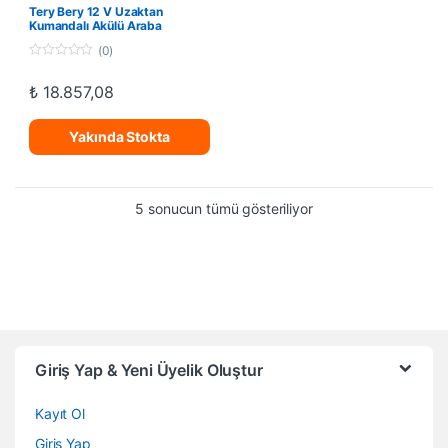
Tery Bery 12 V Uzaktan
Kumandalı Akülü Araba
(0)
0
o
₺
18.857,08
u
t
o
f
Yakında Stokta
5
En yeniye göre sırala
5 sonucun tümü gösteriliyor
Giriş Yap & Yeni Üyelik Oluştur
Kayıt Ol
Giriş Yap