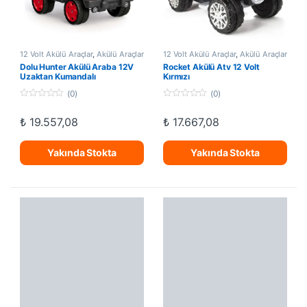
12 Volt Akülü Araçlar
,
Akülü Araçlar
12 Volt Akülü Araçlar
,
Akülü Araçlar
Dolu Hunter Akülü Araba 12V
Rocket Akülü Atv 12 Volt
Uzaktan Kumandalı
Kırmızı
(0)
(0)
0
0
o
o
₺
19.557,08
₺
17.667,08
u
u
t
t
o
o
f
f
Yakında Stokta
Yakında Stokta
5
5