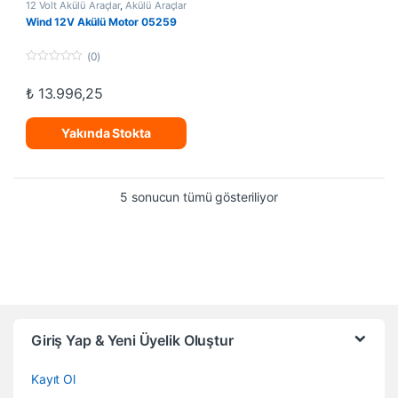
12 Volt Akülü Araçlar
,
Akülü Araçlar
Wind 12V Akülü Motor 05259
(0)
0
o
₺
13.996,25
u
t
o
f
Yakında Stokta
5
En yeniye göre sırala
5 sonucun tümü gösteriliyor
Giriş Yap & Yeni Üyelik Oluştur
Kayıt Ol