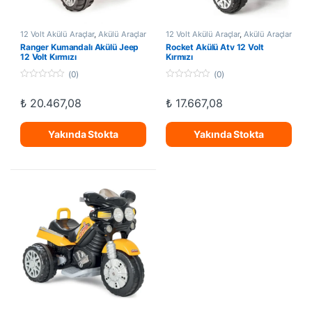
12 Volt Akülü Araçlar
,
Akülü Araçlar
12 Volt Akülü Araçlar
,
Akülü Araçlar
Ranger Kumandalı Akülü Jeep
Rocket Akülü Atv 12 Volt
12 Volt Kırmızı
Kırmızı
(0)
(0)
0
0
o
o
₺
20.467,08
₺
17.667,08
u
u
t
t
o
o
f
f
Yakında Stokta
Yakında Stokta
5
5