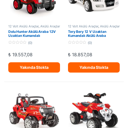
12 Volt Akülü Araçlar
,
Akülü Araçlar
12 Volt Akülü Araçlar
,
Akülü Araçlar
Dolu Hunter Akülü Araba 12V
Tery Bery 12 V Uzaktan
Uzaktan Kumandalı
Kumandalı Akülü Araba
(0)
(0)
0
0
o
o
₺
19.557,08
₺
18.857,08
u
u
t
t
o
o
f
f
Yakında Stokta
Yakında Stokta
5
5