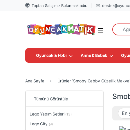
Toptan Satışımız Bulunmaktadır.
destek@oyunca
Search fo
Open
Oyuncak & Hobi
Anne & Bebek
Oyu
Ana Sayfa
Ürünler “Smoby Gabby Güzellik Makyaj 
Smob
Tümünü Görüntüle
Lego Yapım Setleri
(13)
Lego City
(9)