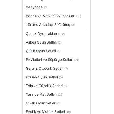
Babyhope
(3)
Bebek ve Aktivite Oyuncakları
(16)
Yürüme Arkadaşı & Yürüteç
(3)
Çocuk Oyuncakları
(123)
Askeri Oyun Setleri
(2)
Çiftlik Oyun Setleri
(1)
Ev Aletleri ve Süpürge Setleri
(21)
Garaj & Otopark Setleri
(7)
Korsan Oyun Setleri
(3)
Takı ve Güzellik Setleri
(12)
Yarış ve Pist Setleri
(22)
Erkek Oyun Setleri
(1)
Evcilik ve Mutfak Setleri
(19)