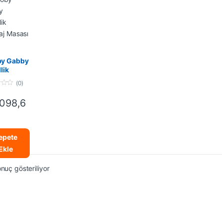
kları
,
Takı
ellik
y Gabby
lik
aj
(0)
sı
098,6
epete
Ekle
onuç gösteriliyor