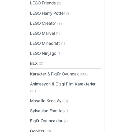
LEGO Friends
(2)
LEGO Harry Potter
(3)
LEGO Creator
(3)
LEGO Marvel
(1)
LEGO Minecraft
(1)
LEGO Ninjago
(1)
BLX
(3)
Karakter & Figür Oyuncak
(206)
Animasyon & Çizgi Film Karakterleri
(11)
Maşa ile Koca Ayı
(3)
Sylvanian Families
(1)
Figür Oyuncaklar
(2)
Goojitzu
(3)