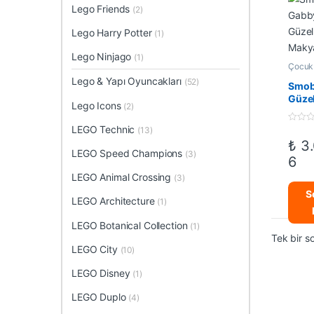
Lego Friends
(2)
Lego Harry Potter
(1)
Lego Ninjago
(1)
Çocuk
Oyunca
Lego & Yapı Oyuncakları
(52)
ve Güz
Smob
Setleri
Güzel
Lego Icons
(2)
Maky
Masa
LEGO Technic
0
(13)
o
₺
3.
u
LEGO Speed Champions
(3)
t
6
o
f
LEGO Animal Crossing
(3)
5
S
LEGO Architecture
(1)
LEGO Botanical Collection
(1)
Tek bir s
LEGO City
(10)
LEGO Disney
(1)
LEGO Duplo
(4)