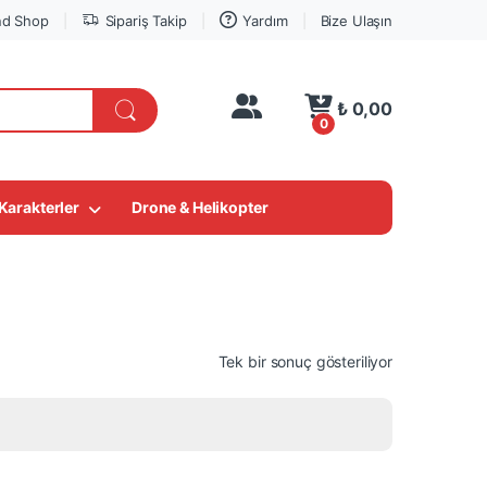
nd Shop
Sipariş Takip
Yardım
Bize Ulaşın
My Account
₺
0,00
0
Karakterler
Drone & Helikopter
LEGO® Süper Fırsatlar
Tek bir sonuç gösteriliyor