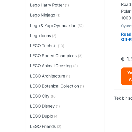
Lego Harry Potter
(1)
Lego Ninjago
(1)
Lego & Yapı Oyuncakları
(52)
Oyunc
Arabal
Oyunca
Road
Lego Icons
(2)
Off-
Rumb
LEGO Technic
(13)
Polar
0
XP 1
LEGO Speed Champions
o
(3)
₺
1.
u
t
LEGO Animal Crossing
(3)
o
f
Ya
5
LEGO Architecture
(1)
S
LEGO Botanical Collection
(1)
LEGO City
(10)
Tek bir s
LEGO Disney
(1)
LEGO Duplo
(4)
LEGO Friends
(2)