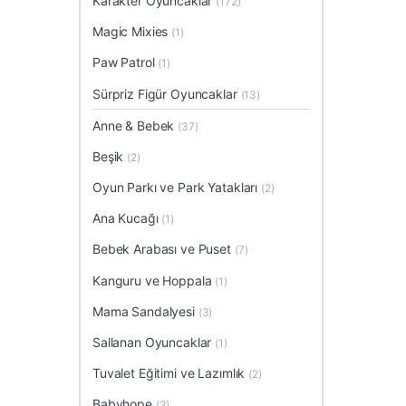
Karakter Oyuncaklar
(172)
Magic Mixies
(1)
Paw Patrol
(1)
Sürpriz Figür Oyuncaklar
(13)
Anne & Bebek
(37)
Beşik
(2)
Oyun Parkı ve Park Yatakları
(2)
Ana Kucağı
(1)
Bebek Arabası ve Puset
(7)
Kanguru ve Hoppala
(1)
Mama Sandalyesi
(3)
Sallanan Oyuncaklar
(1)
Tuvalet Eğitimi ve Lazımlık
(2)
Babyhope
(3)