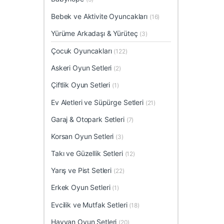
Bebek ve Aktivite Oyuncakları
(16)
Yürüme Arkadaşı & Yürüteç
(3)
Çocuk Oyuncakları
(122)
Askeri Oyun Setleri
(2)
Çiftlik Oyun Setleri
(1)
Ev Aletleri ve Süpürge Setleri
(21)
Garaj & Otopark Setleri
(7)
Korsan Oyun Setleri
(3)
Takı ve Güzellik Setleri
(12)
Yarış ve Pist Setleri
(22)
Erkek Oyun Setleri
(1)
Evcilik ve Mutfak Setleri
(18)
Hayvan Oyun Setleri
(20)