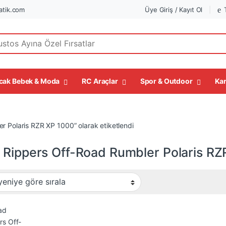
tik.com
Üye Giriş / Kayıt Ol
r:
cak Bebek & Moda
RC Araçlar
Spor & Outdoor
Kar
r Polaris RZR XP 1000” olarak etiketlendi
 Rippers Off-Road Rumbler Polaris RZ