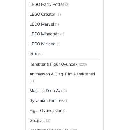
LEGO Harry Potter
(3)
LEGO Creator
(3)
LEGO Marvel
(1)
LEGO Minecraft
(1)
LEGO Ninjago
(1)
BLX
(3)
Karakter & Figür Oyuncak
(206)
Animasyon & Çizgi Film Karakterleri
(11)
Maşa ile Koca Ayı
(3)
Sylvanian Families
(1)
Figür Oyuncaklar
(2)
Goojitzu
(3)