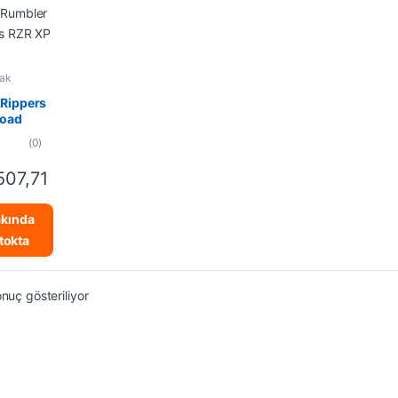
ak
ar
,
k Araçlar
 Rippers
Road
ler
(0)
is RZR
000
507,71
kında
tokta
onuç gösteriliyor