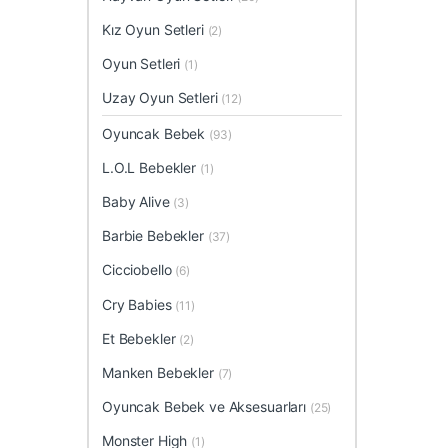
Kız Oyun Setleri
(2)
Oyun Setleri
(1)
Uzay Oyun Setleri
(12)
Oyuncak Bebek
(93)
L.O.L Bebekler
(1)
Baby Alive
(3)
Barbie Bebekler
(37)
Cicciobello
(6)
Cry Babies
(11)
Et Bebekler
(2)
Manken Bebekler
(7)
Oyuncak Bebek ve Aksesuarları
(25)
Monster High
(1)