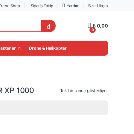
Trend Shop
Sipariş Takip
Yardım
Bize Ulaşın
₺
0,00
0
My Account
akterler
Drone & Helikopter
LEGO® Süper Fırsatlar
R XP 1000
Tek bir sonuç gösteriliyor