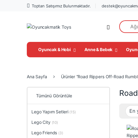
Toptan Satışımız Bulunmaktadır.
destek@oyuncakma
Search fo
Open
Oyuncak & Hobi
Anne & Bebek
Oyun
Ana Sayfa
Ürünler “Road Rippers Off-Road Rumble
Road
Tümünü Görüntüle
Lego Yapım Setleri
(15)
Lego City
(10)
Lego Friends
(3)