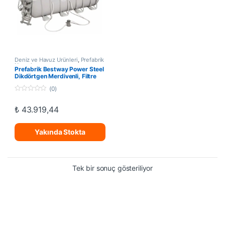
Deniz ve Havuz Ürünleri
,
Prefabrik
Havuzlar
Prefabrik Bestway Power Steel
Dikdörtgen Merdivenli, Filtre
Pompalı Aile Havuz Set
(0)
404x201x100
0
o
₺
43.919,44
u
t
o
f
Yakında Stokta
5
Tek bir sonuç gösteriliyor