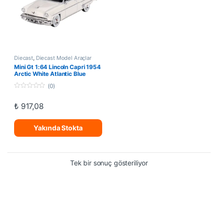
Diecast
,
Diecast Model Araçlar
Mini Gt 1:64 Lincoln Capri 1954
Arctic White Atlantic Blue
(0)
0
o
₺
917,08
u
t
o
f
Yakında Stokta
5
Tek bir sonuç gösteriliyor