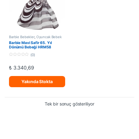
Barbie Bebekler
,
Oyuncak Bebek
Barbie Mavi Safir 65. Yıl
Dönümü Bebeği HRM58
(0)
0
o
₺
3.340,69
u
t
o
f
Yakında Stokta
5
Tek bir sonuç gösteriliyor