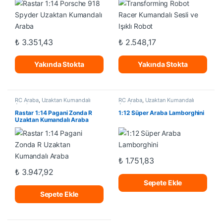
₺
3.351,43
₺
2.548,17
Yakında Stokta
Yakında Stokta
RC Araba
,
Uzaktan Kumandalı
RC Araba
,
Uzaktan Kumandalı
Araçlar
Araçlar
Rastar 1:14 Pagani Zonda R
1:12 Süper Araba Lamborghini
Uzaktan Kumandalı Araba
₺
1.751,83
₺
3.947,92
Sepete Ekle
Sepete Ekle