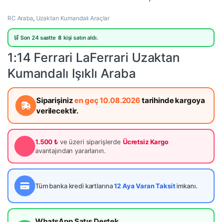
RC Araba
,
Uzaktan Kumandalı Araçlar
🛒 Son 24 saatte
8
kişi satın aldı.
1:14 Ferrari LaFerrari Uzaktan
Kumandalı Işıklı Araba
Siparişiniz
en geç 10.08.2026
tarihinde kargoya
verilecektir.
1.500 ₺
ve üzeri siparişlerde
Ücretsiz Kargo
avantajından yararlanın.
Tüm banka kredi kartlarına
12 Aya Varan Taksit
imkanı.
WhatsApp Satış Destek