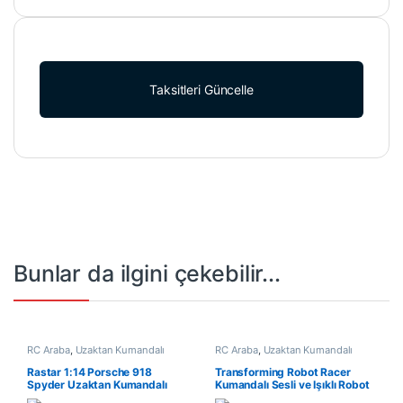
Taksitleri Güncelle
Bunlar da ilgini çekebilir...
RC Araba
,
Uzaktan Kumandalı
RC Araba
,
Uzaktan Kumandalı
Araçlar
Araçlar
Rastar 1:14 Porsche 918
Transforming Robot Racer
Spyder Uzaktan Kumandalı
Kumandalı Sesli ve Işıklı Robot
Araba