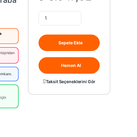
Araba
Rastar 1:14 BMW Z4 Roadster Işıklı Uzaktan Kuman
a
Sepete Ekle
tajından
Hemen Al
imkanı.
Taksit Seçeneklerini Gör
için