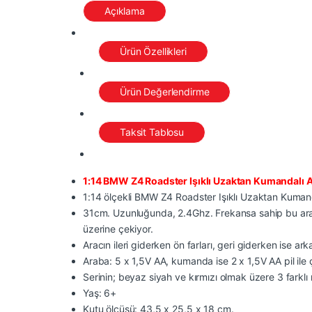
Açıklama
Ürün Özellikleri
Ürün Değerlendirme
Taksit Tablosu
1:14 BMW Z4 Roadster Işıklı Uzaktan Kumandalı 
1:14 ölçekli BMW Z4 Roadster Işıklı Uzaktan Kumandal
31cm. Uzunluğunda, 2.4Ghz. Frekansa sahip bu araç; Aç
üzerine çekiyor.
Aracın ileri giderken ön farları, geri giderken ise ark
Araba: 5 x 1,5V AA, kumanda ise 2 x 1,5V AA pil ile ça
Serinin; beyaz siyah ve kırmızı olmak üzere 3 fark
Yaş: 6+
Kutu ölçüsü: 43,5 x 25,5 x 18 cm.