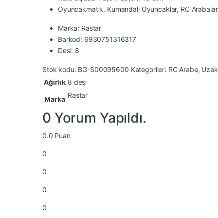
Oyuncakmatik, Kumandalı Oyuncaklar, RC Arabalar
Marka: Rastar
Barkod: 6930751316317
Desi: 8
Stok kodu:
BG-S00095600
Kategoriler:
RC Araba
,
Uzak
Ağırlık
8 desi
Rastar
Marka
0 Yorum Yapıldı.
0.0
Puan
0
0
0
0