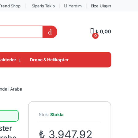
Trend Shop
Sipariş Takip
Yardım
Bize Ulaşın
My Account
₺
0,00
0
akterler
Drone & Helikopter
LEGO® Süper Fırsatlar
ndalı Araba
Stok:
Stokta
ster
₺
3.947,92