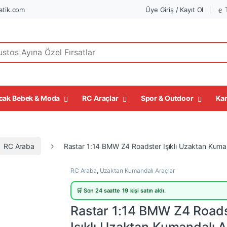
tik.com
Üye Giriş / Kayıt Ol
r:
cak Bebek & Moda
RC Araçlar
Spor & Outdoor
Kar
RC Araba
Rastar 1:14 BMW Z4 Roadster Işıklı Uzaktan Kuma
RC Araba
,
Uzaktan Kumandalı Araçlar
🛒 Son 24 saatte
19
kişi satın aldı.
Rastar 1:14 BMW Z4 Road