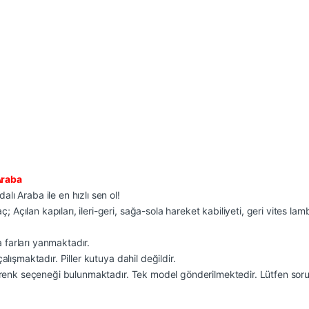
Araba
ı Araba ile en hızlı sen ol!
ılan kapıları, ileri-geri, sağa-sola hareket kabiliyeti, geri vites lambas
a farları yanmaktadır.
lışmaktadır. Piller kutuya dahil değildir.
lı renk seçeneği bulunmaktadır. Tek model gönderilmektedir. Lütfen so