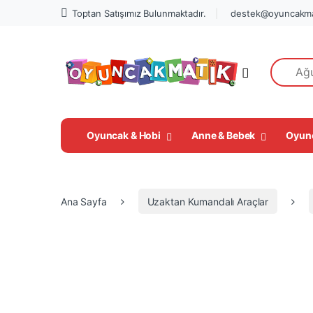
Toptan Satışımız Bulunmaktadır.
destek@oyuncakma
Search fo
Open
Oyuncak & Hobi
Anne & Bebek
Oyun
Ana Sayfa
Uzaktan Kumandalı Araçlar