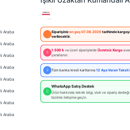
Işıklı Uzaktan Kumandalı 
Siparişiniz
en geç 07.08.2026
tarihinde kargoy
verilecektir.
1.500 ₺
ve üzeri siparişlerde
Ücretsiz Kargo
avan
yararlanın.
Tüm banka kredi kartlarına
12 Aya Varan Taksit
WhatsApp Satış Destek
Ürün hakkında teknik bilgi, stok ve sipariş desteği 
bizimle iletişime geçin.