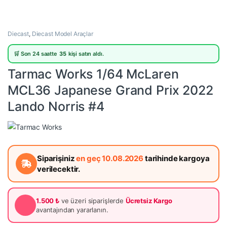
Diecast
,
Diecast Model Araçlar
🛒 Son 24 saatte
35
kişi satın aldı.
Tarmac Works 1/64 McLaren
MCL36 Japanese Grand Prix 2022
Lando Norris #4
Siparişiniz
en geç 10.08.2026
tarihinde kargoya
verilecektir.
1.500 ₺
ve üzeri siparişlerde
Ücretsiz Kargo
avantajından yararlanın.