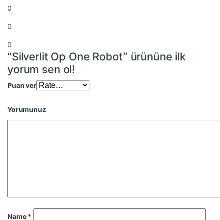
0
0
0
“Silverlit Op One Robot” ürününe ilk
yorum sen ol!
Puan ver
Yorumunuz
Name
*