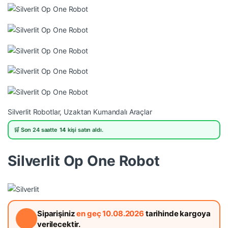
Silverlit Robotlar
,
Uzaktan Kumandalı Araçlar
🛒 Son 24 saatte
14
kişi satın aldı.
Silverlit Op One Robot
Siparişiniz
en geç 10.08.2026
tarihinde kargoya
verilecektir.