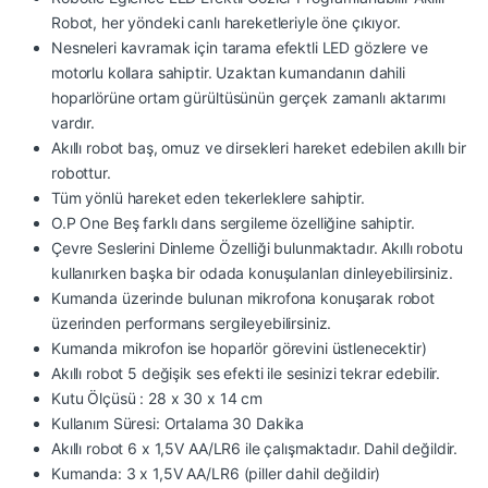
Robot, her yöndeki canlı hareketleriyle öne çıkıyor.
Nesneleri kavramak için tarama efektli LED gözlere ve
motorlu kollara sahiptir. Uzaktan kumandanın dahili
hoparlörüne ortam gürültüsünün gerçek zamanlı aktarımı
vardır.
Akıllı robot baş, omuz ve dirsekleri hareket edebilen akıllı bir
robottur.
Tüm yönlü hareket eden tekerleklere sahiptir.
O.P One Beş farklı dans sergileme özelliğine sahiptir.
Çevre Seslerini Dinleme Özelliği bulunmaktadır. Akıllı robotu
kullanırken başka bir odada konuşulanları dinleyebilirsiniz.
Kumanda üzerinde bulunan mikrofona konuşarak robot
üzerinden performans sergileyebilirsiniz.
Kumanda mikrofon ise hoparlör görevini üstlenecektir)
Akıllı robot 5 değişik ses efekti ile sesinizi tekrar edebilir.
Kutu Ölçüsü : 28 x 30 x 14 cm
Kullanım Süresi: Ortalama 30 Dakika
Akıllı robot 6 x 1,5V AA/LR6 ile çalışmaktadır. Dahil değildir.
Kumanda: 3 x 1,5V AA/LR6 (piller dahil değildir)