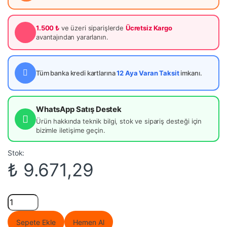
1.500 ₺
ve üzeri siparişlerde
Ücretsiz Kargo
avantajından yararlanın.
Tüm banka kredi kartlarına
12 Aya Varan Taksit
imkanı.
WhatsApp Satış Destek
Ürün hakkında teknik bilgi, stok ve sipariş desteği için
bizimle iletişime geçin.
Stok:
₺
9.671,29
Silverlit Op One Robot quantity
Sepete Ekle
Hemen Al