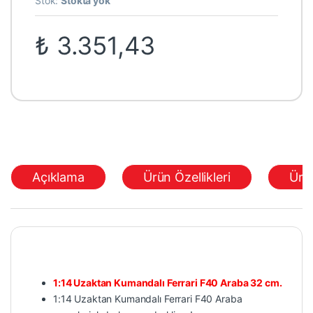
Stok:
Stokta yok
₺
3.351,43
Açıklama
Ürün Özellikleri
Ürü
1:14 Uzaktan Kumandalı Ferrari F40 Araba 32 cm.
1:14 Uzaktan Kumandalı Ferrari F40 Araba