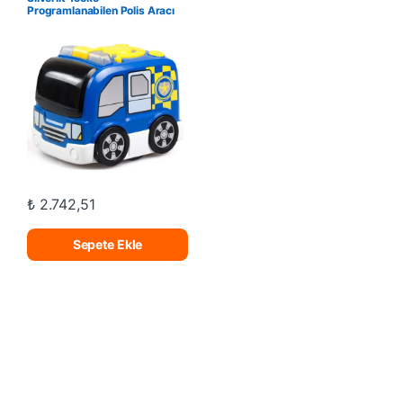
Programlanabilen Polis Aracı
Oyun Seti
₺
2.742,51
Sepete Ekle