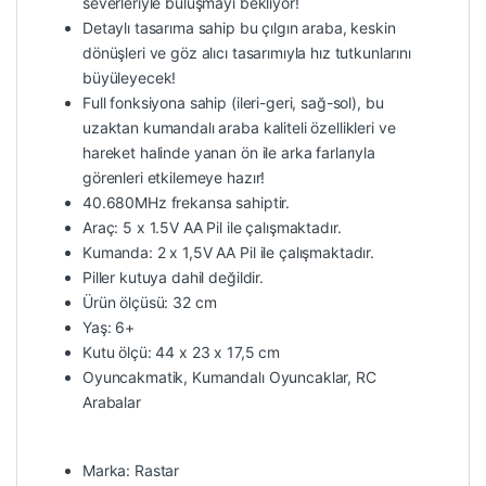
severleriyle buluşmayı bekliyor!
Detaylı tasarıma sahip bu çılgın araba, keskin
dönüşleri ve göz alıcı tasarımıyla hız tutkunlarını
büyüleyecek!
Full fonksiyona sahip (ileri-geri, sağ-sol), bu
uzaktan kumandalı araba kaliteli özellikleri ve
hareket halinde yanan ön ile arka farlarıyla
görenleri etkilemeye hazır!
40.680MHz frekansa sahiptir.
Araç: 5 x 1.5V AA Pil ile çalışmaktadır.
Kumanda: 2 x 1,5V AA Pil ile çalışmaktadır.
Piller kutuya dahil değildir.
Ürün ölçüsü: 32 cm
Yaş: 6+
Kutu ölçü: 44 x 23 x 17,5 cm
Oyuncakmatik, Kumandalı Oyuncaklar, RC
Arabalar
Marka: Rastar