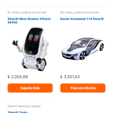
RC Araba
,
Uzaktan Kumandalı
RC Araba
,
Uzaktan Kumandalı
Araçlar
Araçlar
Silverlit Maze Breaker II Robot
Rastar Kumandalı 1:14 Bmw İ8
88493
₺
2.000,68
₺
3.351,43
Sepete Ekle
Yakında Stokta
Silverlit Robotlar
,
Uzaktan
Kumandalı Araçlar
Silverlit Tooko