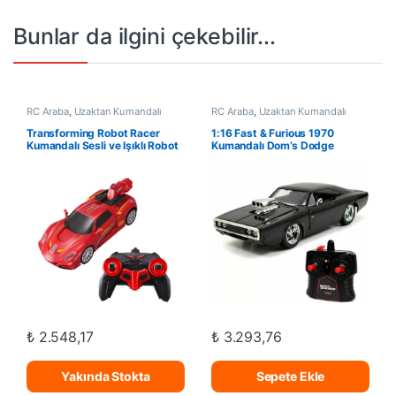
Bunlar da ilgini çekebilir...
RC Araba
,
Uzaktan Kumandalı
RC Araba
,
Uzaktan Kumandalı
Araçlar
Araçlar
Transforming Robot Racer
1:16 Fast & Furious 1970
Kumandalı Sesli ve Işıklı Robot
Kumandalı Dom’s Dodge
Charger R/T Turbo Araba
₺
2.548,17
₺
3.293,76
Yakında Stokta
Sepete Ekle