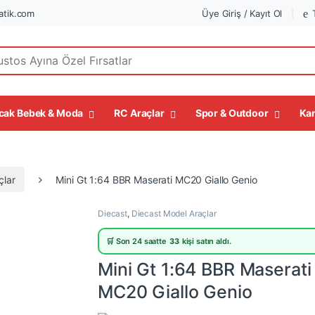
tik.com
Üye Giriş / Kayıt Ol
r:
cak Bebek & Moda
RC Araçlar
Spor & Outdoor
Kar
çlar
Mini Gt 1:64 BBR Maserati MC20 Giallo Genio
Diecast
,
Diecast Model Araçlar
🛒 Son 24 saatte
33
kişi satın aldı.
Mini Gt 1:64 BBR Maserati
MC20 Giallo Genio