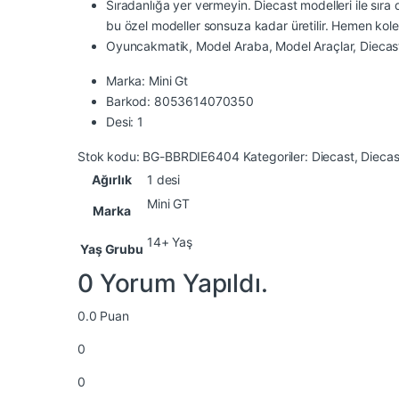
Sıradanlığa yer vermeyin. Diecast modelleri ile sı
bu özel modeller sonsuza kadar üretilir. Hemen kol
Oyuncakmatik, Model Araba, Model Araçlar, Diecas
Marka: Mini Gt
Barkod: 8053614070350
Desi: 1
Stok kodu:
BG-BBRDIE6404
Kategoriler:
Diecast
,
Diecas
Ağırlık
1 desi
Mini GT
Marka
14+ Yaş
Yaş Grubu
0 Yorum Yapıldı.
0.0
Puan
0
0