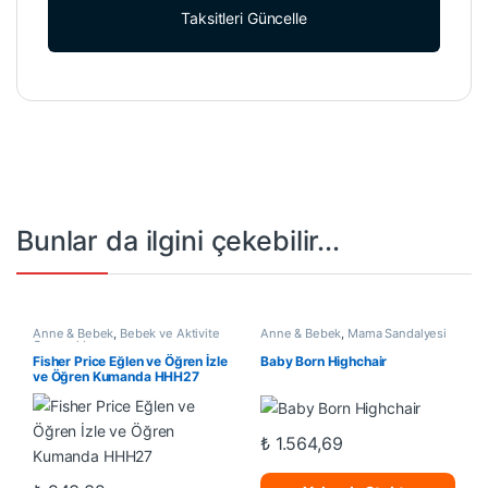
Taksitleri Güncelle
Bunlar da ilgini çekebilir...
Anne & Bebek
,
Bebek ve Aktivite
Anne & Bebek
,
Mama Sandalyesi
Oyuncakları
Fisher Price Eğlen ve Öğren İzle
Baby Born Highchair
ve Öğren Kumanda HHH27
₺
1.564,69