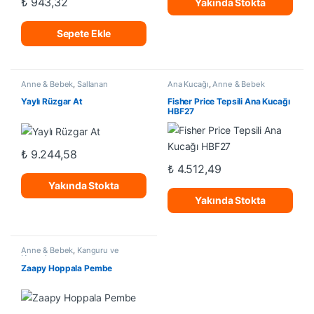
₺
943,32
Yakında Stokta
Sepete Ekle
Anne & Bebek
,
Sallanan
Ana Kucağı
,
Anne & Bebek
Oyuncaklar
Yaylı Rüzgar At
Fisher Price Tepsili Ana Kucağı
HBF27
₺
9.244,58
₺
4.512,49
Yakında Stokta
Yakında Stokta
Anne & Bebek
,
Kanguru ve
Hoppala
Zaapy Hoppala Pembe