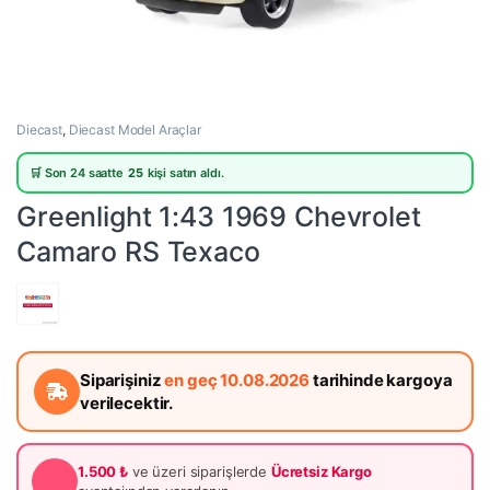
Diecast
,
Diecast Model Araçlar
🛒 Son 24 saatte
25
kişi satın aldı.
Greenlight 1:43 1969 Chevrolet
Camaro RS Texaco
Siparişiniz
en geç 10.08.2026
tarihinde kargoya
verilecektir.
1.500 ₺
ve üzeri siparişlerde
Ücretsiz Kargo