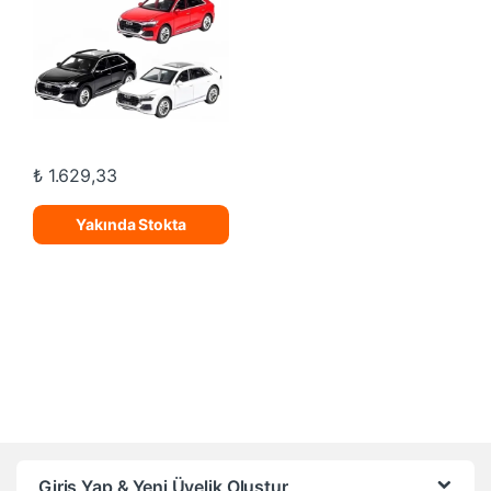
₺
1.629,33
Yakında Stokta
Giriş Yap & Yeni Üyelik Oluştur