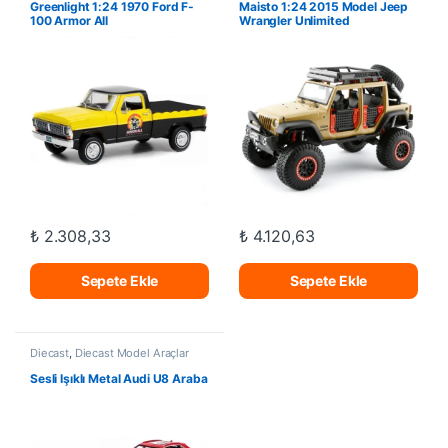
Greenlight 1:24 1970 Ford F-
Maisto 1:24 2015 Model Jeep
100 Armor All
Wrangler Unlimited
₺
2.308,33
₺
4.120,63
Sepete Ekle
Sepete Ekle
Diecast
,
Diecast Model Araçlar
Sesli Işıklı Metal Audi U8 Araba