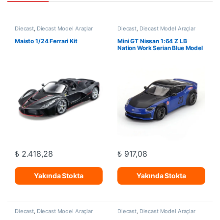
Diecast
,
Diecast Model Araçlar
Diecast
,
Diecast Model Araçlar
Maisto 1/24 Ferrari Kit
Mini GT Nissan 1:64 Z LB
Nation Work Serian Blue Model
Araba
₺
2.418,28
₺
917,08
Yakında Stokta
Yakında Stokta
Diecast
,
Diecast Model Araçlar
Diecast
,
Diecast Model Araçlar