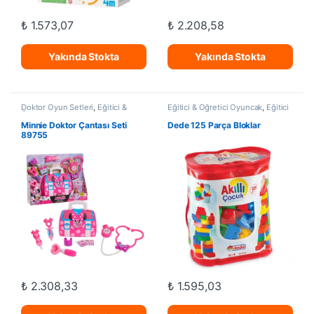
₺
1.573,07
₺
2.208,58
Yakında Stokta
Yakında Stokta
Doktor Oyun Setleri
,
Eğitici &
Eğitici & Öğretici Oyuncak
,
Eğitici
Öğretici Oyuncak
Blok Setleri
Minnie Doktor Çantası Seti
Dede 125 Parça Bloklar
89755
₺
2.308,33
₺
1.595,03