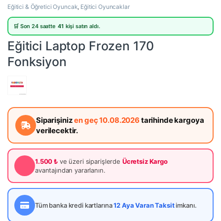
Eğitici & Öğretici Oyuncak
,
Eğitici Oyuncaklar
🛒 Son 24 saatte
41
kişi satın aldı.
Eğitici Laptop Frozen 170
Fonksiyon
Siparişiniz
en geç 10.08.2026
tarihinde kargoya
verilecektir.
1.500 ₺
ve üzeri siparişlerde
Ücretsiz Kargo
avantajından yararlanın.
Tüm banka kredi kartlarına
12 Aya Varan Taksit
imkanı.