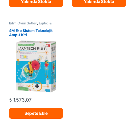
Yakında Stokta
Yakında Stokta
Bilim Oyun Setleri
,
Eğitici &
Öğretici Oyuncak
4M Eko Sistem Teknolojik
Ampul Kiti
₺
1.573,07
Sepete Ekle