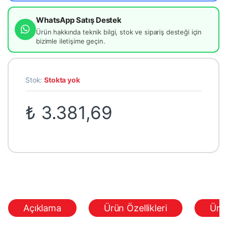
WhatsApp Satış Destek
Ürün hakkında teknik bilgi, stok ve sipariş desteği için
bizimle iletişime geçin.
Stok:
Stokta yok
₺
3.381,69
Açıklama
Ürün Özellikleri
Ürü