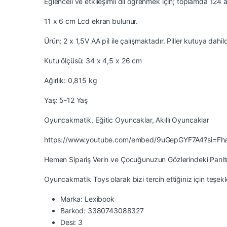
Eğlenceli ve etkileşimli dil öğrenmek için; toplamda 124 ak
11 x 6 cm Lcd ekran bulunur.
Ürün; 2 x 1,5V AA pil ile çalışmaktadır. Piller kutuya dahild
Kutu ölçüsü: 34 x 4,5 x 26 cm
Ağırlık: 0,815 kg
Yaş: 5-12 Yaş
Oyuncakmatik, Eğitic Oyuncaklar, Akıllı Oyuncaklar
https://www.youtube.com/embed/9uGepGYF7A4?si=Fh
Hemen Sipariş Verin ve Çocuğunuzun Gözlerindeki Parıltı
Oyuncakmatik Toys olarak bizi tercih ettiğiniz için teşek
Marka: Lexibook
Barkod: 3380743088327
Desi: 3