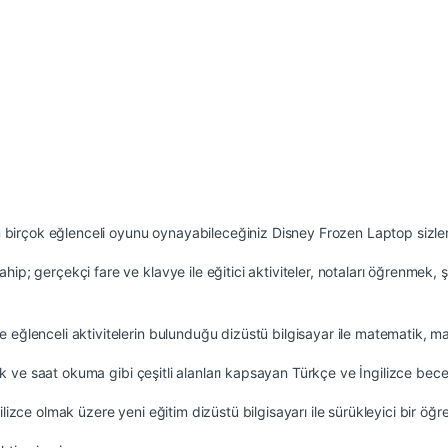
in birçok eğlenceli oyunu oynayabileceğiniz Disney Frozen Laptop sizler
ip; gerçekçi fare ve klavye ile eğitici aktiviteler, notaları öğrenmek, 
eğlenceli aktivitelerin bulunduğu dizüstü bilgisayar ile matematik, man
zik ve saat okuma gibi çeşitli alanları kapsayan Türkçe ve İngilizce beceri
ilizce olmak üzere yeni eğitim dizüstü bilgisayarı ile sürükleyici bir ö