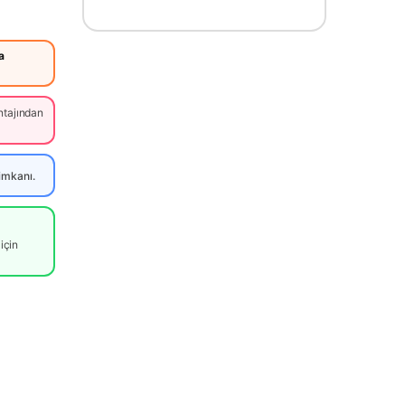
a
tajından
imkanı.
için