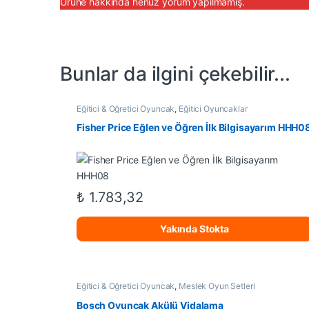
Ürüne hakkında henüz yorum yapılmamış.
Bunlar da ilgini çekebilir...
Eğitici & Öğretici Oyuncak
,
Eğitici Oyuncaklar
Fisher Price Eğlen ve Öğren İlk Bilgisayarım HHH0
₺
1.783,32
Yakında Stokta
Eğitici & Öğretici Oyuncak
,
Meslek Oyun Setleri
Bosch Oyuncak Akülü Vidalama