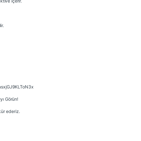
tive içerir.
ir.
asxjGJ9KLToN3x
yı Görün!
kür ederiz.