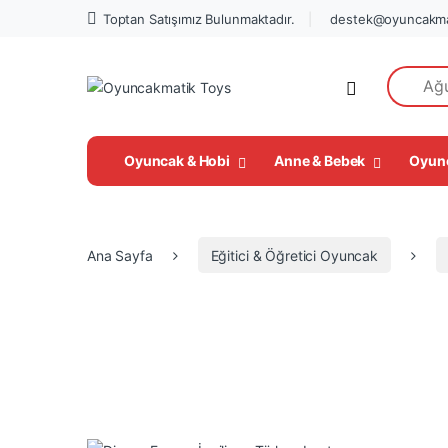
Toptan Satışımız Bulunmaktadır.
destek@oyuncakma
Search fo
Open
Oyuncak & Hobi
Anne & Bebek
Oyun
Ana Sayfa
Eğitici & Öğretici Oyuncak