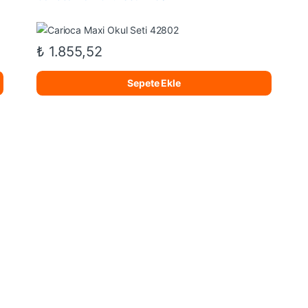
₺
1.855,52
Sepete Ekle