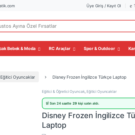
tik.com
Üye Giriş / Kayıt Ol
r:
cak Bebek & Moda
RC Araçlar
Spor & Outdoor
Kar
Eğitici Oyuncaklar
Disney Frozen İngilizce Türkçe Laptop
Eğitici & Öğretici Oyuncak
,
Eğitici Oyuncaklar
🛒 Son 24 saatte
29
kişi satın aldı.
Disney Frozen İngilizce T
Laptop