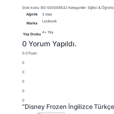
Stok kodu:
BG-S00008832
Kategoriler:
Eğitici & Öğreti
Ağırlık
3 desi
Lexibook
Marka
4+ Yaş
Yaş Grubu
0 Yorum Yapıldı.
0.0
Puan
0
0
0
0
0
“Disney Frozen İngilizce Türkçe