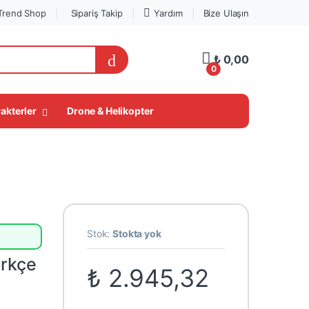
Trend Shop
Sipariş Takip
Yardım
Bize Ulaşın
My Account
₺
0,00
0
akterler
Drone & Helikopter
LEGO® Süper Fırsatlar
Stok:
Stokta yok
ürkçe
₺
2.945,32