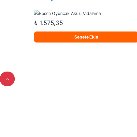
₺
1.575,35
Sepete Ekle