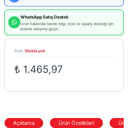
WhatsApp Satış Destek
Ürün hakkında teknik bilgi, stok ve sipariş desteği için
bizimle iletişime geçin.
Stok:
Stokta yok
₺
1.465,97
Açıklama
Ürün Özellikleri
Ürü