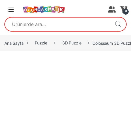
Open
0
Ara:
Ana Sayfa
Puzzle
3D Puzzle
Colosseum 3D Puzzle 