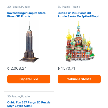
3D Puzzle
,
Puzzle
3D Puzzle
,
Puzzle
Ravensburger Empire State
Cubic Fun 233 Parça 3D
Binası 3D Puzzle
Puzzle Savior On Spilled Blood
₺
2.008,24
₺
1.570,71
Sepete Ekle
Yakında Stokta
3D Puzzle
,
Puzzle
Cubic Fun 357 Parça 3D Puzzle
Şeyh Zayed Camii