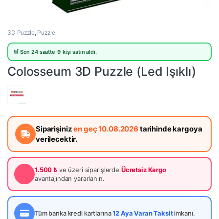
3D Puzzle
,
Puzzle
🛒 Son 24 saatte
9
kişi satın aldı.
Colosseum 3D Puzzle (Led Işıklı)
Siparişiniz
en geç 10.08.2026
tarihinde kargoya
verilecektir.
1.500 ₺
ve üzeri siparişlerde
Ücretsiz Kargo
avantajından yararlanın.
Tüm banka kredi kartlarına
12 Aya Varan Taksit
imkanı.