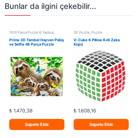
Bunlar da ilgini çekebilir...
1000 Parça Puzzle & Yapboz
,
3D Puzzle
,
Puzzle
Puzzle
Prime 3D Tembel Hayvan Pelüş
V-Cube 6 Pillow 6×6 Zeka
ve Selfie 48 Parça Puzzle
Küpü
15804
₺
1.470,38
₺
1.608,16
Sepete Ekle
Sepete Ekle