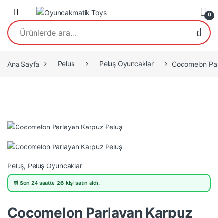
Open
0
Ara:
Ana Sayfa
Peluş
Peluş Oyuncaklar
Cocomelon Par
Peluş
,
Peluş Oyuncaklar
🛒 Son 24 saatte
26
kişi satın aldı.
Cocomelon Parlayan Karpuz