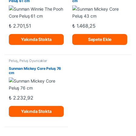
Peluş 61 cm
cm
₺
2.701,51
₺
1.468,25
Yakında Stokta
Sepete Ekle
Peluş
,
Peluş Oyuncaklar
Sunman Mickey Core Peluş 76
cm
₺
2.232,92
Yakında Stokta