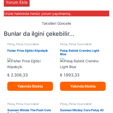
Ürüne hakkında henüz yorum yapılmamış.
Taksitleri Güncelle
Bunlar da ilgini çekebilir...
Peluş
,
Peluş Oyuncaklar
Peluş
,
Peluş Oyuncaklar
Fisher Price Eğitici Köpekçik
Peluş Rabbit Cremino Light
Blue
₺
2.308,33
₺
1.993,33
Yakında Stokta
Yakında Stokta
Peluş
,
Peluş Oyuncaklar
Peluş
,
Peluş Oyuncaklar
Sunman Winnie The Pooh Core
Sunman Mickey Core Peluş 43