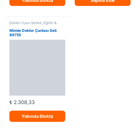
Yakında Stokta
Sepete Ekle
Doktor Oyun Setleri
,
Eğitici &
Öğretici Oyuncak
Minnie Doktor Çantası Seti
89755
₺
2.308,33
Yakında Stokta