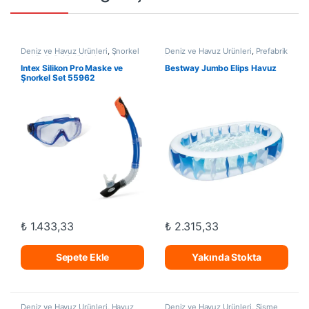
Deniz ve Havuz Ürünleri
,
Şnorkel
Deniz ve Havuz Ürünleri
,
Prefabrik
ve Yüzücü Gözlükleri
Havuzlar
Intex Silikon Pro Maske ve
Bestway Jumbo Elips Havuz
Şnorkel Set 55962
₺
1.433,33
₺
2.315,33
Sepete Ekle
Yakında Stokta
Deniz ve Havuz Ürünleri
,
Havuz
Deniz ve Havuz Ürünleri
,
Şişme