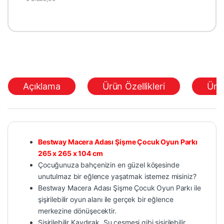
Açıklama
Ürün Özellikleri
Ürü
Bestway Macera Adası Şişme Çocuk Oyun Parkı
265 x 265 x 104 cm
Çocuğunuza bahçenizin en güzel köşesinde
unutulmaz bir eğlence yaşatmak istemez misiniz?
Bestway Macera Adası Şişme Çocuk Oyun Parkı ile
şişirilebilir oyun alanı ile gerçek bir eğlence
merkezine dönüşecektir.
Şişirilebilir Kaydırak, Su çeşmesi gibi şişirilebilir