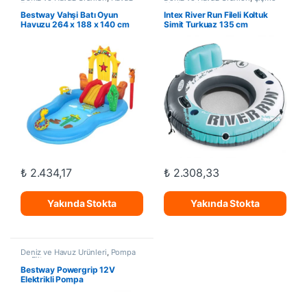
Ekipmanları
Simit ve Kolluk
Bestway Vahşi Batı Oyun
Intex River Run Fileli Koltuk
Havuzu 264 x 188 x 140 cm
Simit Turkuaz 135 cm
53118
₺
2.434,17
₺
2.308,33
Yakında Stokta
Yakında Stokta
Deniz ve Havuz Ürünleri
,
Pompa
ve Filtre
Bestway Powergrip 12V
Elektrikli Pompa