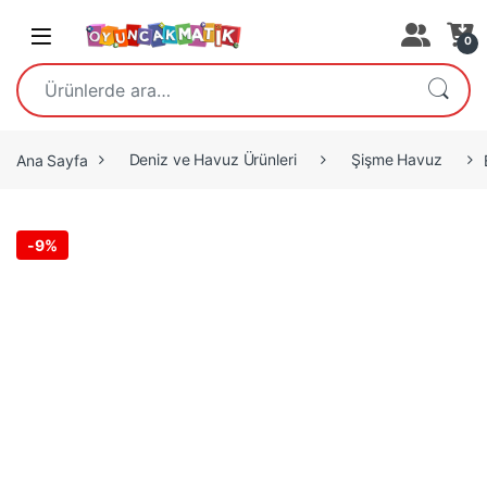
Open
0
Ara:
Ana Sayfa
Deniz ve Havuz Ürünleri
Şişme Havuz
-
9%