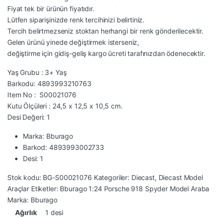
Fiyat tek bir ürünün fiyatıdır.
Lütfen siparişinizde renk tercihinizi belirtiniz.
Tercih belirtmezseniz stoktan herhangi bir renk gönderilecektir.
Gelen ürünü yinede değiştirmek isterseniz,
değiştirme için gidiş-geliş kargo ücreti tarafınızdan ödenecektir.
Yaş Grubu : 3+ Yaş
Barkodu: 4893993210763
Item No : S00021076
Kutu Ölçüleri : 24,5 x 12,5 x 10,5 cm.
Desi Değeri: 1
Marka: Bburago
Barkod: 4893993002733
Desi: 1
Stok kodu:
BG-S00021076
Kategoriler:
Diecast
,
Diecast Model
Araçlar
Etiketler:
Bburago 1:24 Porsche 918 Spyder Model Araba
Marka:
Bburago
Ağırlık
1 desi