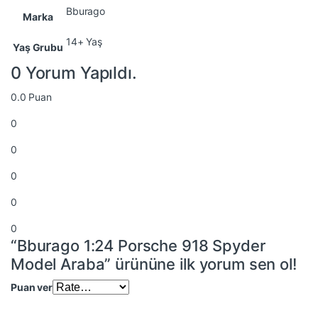
Bburago
Marka
14+ Yaş
Yaş Grubu
0 Yorum Yapıldı.
0.0
Puan
0
0
0
0
0
“Bburago 1:24 Porsche 918 Spyder
Model Araba” ürününe ilk yorum sen ol!
Puan ver