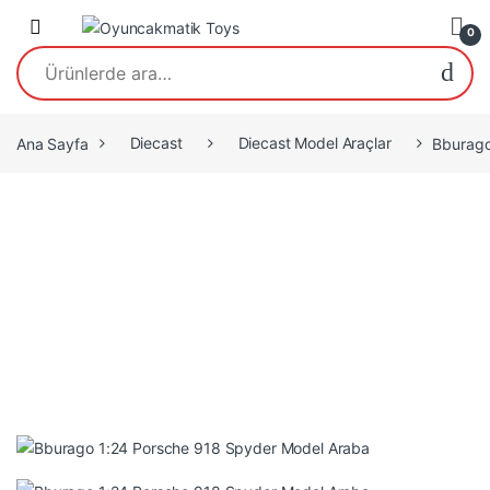
Open
0
Ara:
Ana Sayfa
Diecast
Diecast Model Araçlar
Bburago