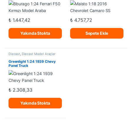
₺
1.447,42
₺
4.757,72
Yakında Stokta
Sepete Ekle
Diecast
,
Diecast Model Araçlar
Greenlight 1:24 1939 Chevy
Panel Truck
₺
2.308,33
Yakında Stokta