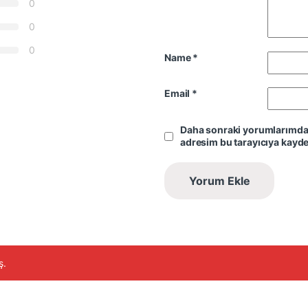
0
0
0
Name
*
Email
*
Daha sonraki yorumlarımda k
adresim bu tarayıcıya kayde
ş.