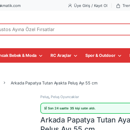
kmatik.com
Üye Giriş / Kayıt Ol
Tre
r:
ncak Bebek & Moda
RC Araçlar
Spor & Outdoor
Arkada Papatya Tutan Ayakta Peluş Ayı 55 cm
Peluş
,
Peluş Oyuncaklar
🛒 Son 24 saatte
35
kişi satın aldı.
Arkada Papatya Tutan Aya
Peluş Ayı 55 cm