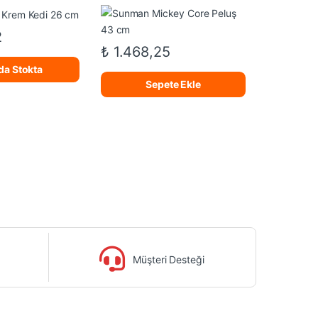
2
₺
1.468,25
da Stokta
Sepete Ekle
Müşteri Desteği