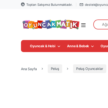
Toptan Satışımız Bulunmaktadır.
destek@oyunca
Search fo
Open
Oyuncak & Hobi
Anne & Bebek
Oyu
Ana Sayfa
Peluş
Peluş Oyuncaklar