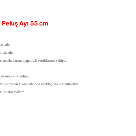
 Peluş Ayı 55 cm
aktadır.
lmaktadır.
tandartlarına uygun CE sertifikasına sahiptir.
kesinlikle önerilmez.
e sıkmadan yıkanmalı, oda sıcaklığında kurutulmalıdır.
ile taranmalıdır.