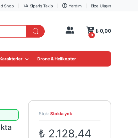
nd Shop
Sipariş Takip
Yardım
Bize Ulaşın
My Account
₺
0,00
0
Karakterler
Drone & Helikopter
LEGO® Süper Fırsatlar
Stok:
Stokta yok
kta
₺
2.128,44