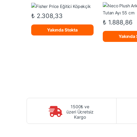
₺
2.308,33
₺
1.888,86
Yakında Stokta
Yakında 
1500₺ ve
üzeri Ücretsiz
Kargo