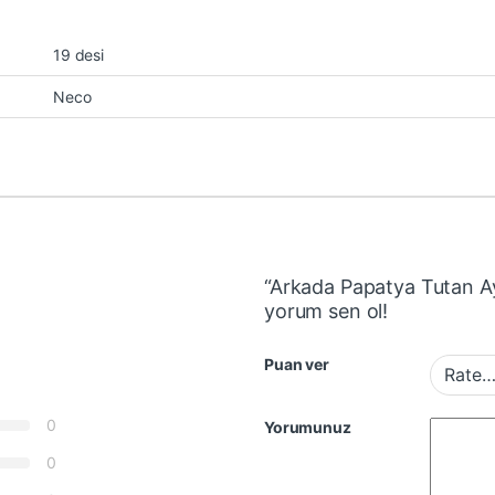
19 desi
Neco
“Arkada Papatya Tutan Ay
yorum sen ol!
Puan ver
0
Yorumunuz
0