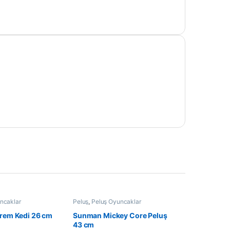
ncaklar
Peluş
,
Peluş Oyuncaklar
Krem Kedi 26 cm
Sunman Mickey Core Peluş
43 cm