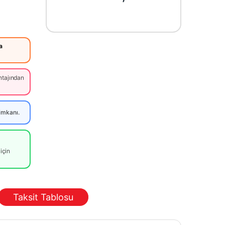
a
tajından
imkanı.
için
Taksit Tablosu