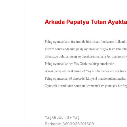
Arkada Papatya Tutan Ayakta
Peluş oyuncakların üretiminde birinci sınıf malzeme kullanılm
Üretim sonrasında tüm peluş oyuncaklar birçok teste tabi tutu
Sitemizde bulunan peluş oyuncakların tamamı Avrupa norm ve s
Peluş oyuncaklar her Yaş Grubuna hitap etmektedir.
Ancak peluş oyuncakların 0-3 Yaş Grubu bebeklere verilmesi 
Peluş oyuncaklar 30 derecede, kimyevi madde kullanılmadan v
Oyuncak kuruduktan sonra ütülenmemeli ve yumuşak bir fırça 
Yaş Grubu : 3+ Yaş
Barkodu: 8699965201588