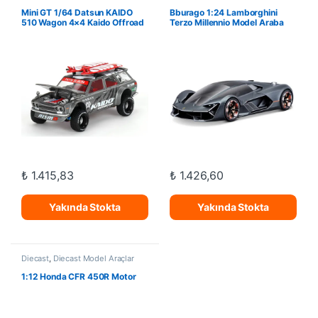
Mini GT 1/64 Datsun KAIDO
Bburago 1:24 Lamborghini
510 Wagon 4×4 Kaido Offroad
Terzo Millennio Model Araba
V1
₺
1.415,83
₺
1.426,60
Yakında Stokta
Yakında Stokta
Diecast
,
Diecast Model Araçlar
1:12 Honda CFR 450R Motor