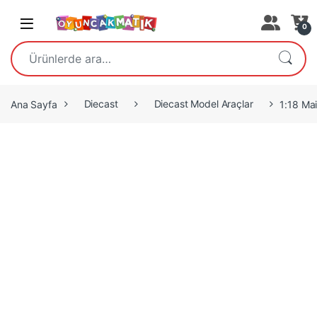
Open
0
Ara:
Ana Sayfa
Diecast
Diecast Model Araçlar
1:18 Ma