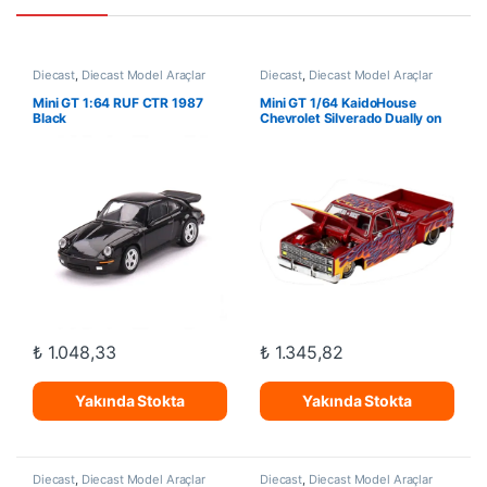
Diecast
,
Diecast Model Araçlar
Diecast
,
Diecast Model Araçlar
Mini GT 1:64 RUF CTR 1987
Mini GT 1/64 KaidoHouse
Black
Chevrolet Silverado Dually on
Fire V1
₺
1.048,33
₺
1.345,82
Yakında Stokta
Yakında Stokta
Diecast
,
Diecast Model Araçlar
Diecast
,
Diecast Model Araçlar