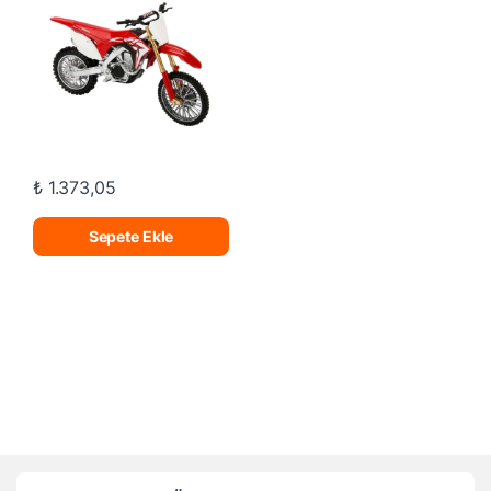
₺
1.373,05
Sepete Ekle