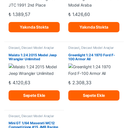
₺
1.389,57
₺
1.426,60
Yakında Stokta
Yakında Stokta
Diecast
,
Diecast Model Araçlar
Diecast
,
Diecast Model Araçlar
Maisto 1:24 2015 Model Jeep
Greenlight 1:24 1970 Ford F-
Wrangler Unlimited
100 Armor All
₺
4.120,63
₺
2.308,33
Sepete Ekle
Sepete Ekle
Diecast
,
Diecast Model Araçlar
Mini GT 1/64 Maserati MC12
Competizione #15 JMB Racing