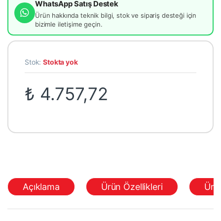
WhatsApp Satış Destek
Ürün hakkında teknik bilgi, stok ve sipariş desteği için
bizimle iletişime geçin.
Stok:
Stokta yok
₺
4.757,72
Açıklama
Ürün Özellikleri
Ürü