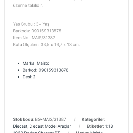
üzerine takılıdır.
Yaş Grubu : 3+ Yaş
Barkodu: 090159313878
Item No : MAIS/31387
Kutu Ölçüleri : 33,5 x 16,7 x 13 cm.
Marka: Maisto
Barkod: 090159313878
Desi: 2
Stok kodu:
BG-MAIS/31387
Kategoriler:
Diecast
,
Diecast Model Araçlar
Etiketler:
1:18
1969 Dodge Charger RT
Marka:
Maisto