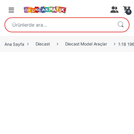
Open
0
Ara:
Ana Sayfa
Diecast
Diecast Model Araçlar
1:18 19