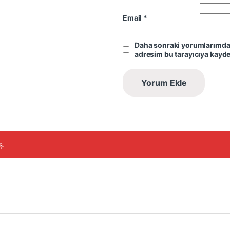
Email
*
Daha sonraki yorumlarımda k
adresim bu tarayıcıya kayde
ş.