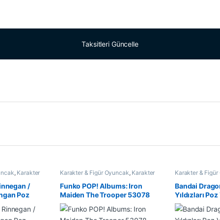
Taksitleri Güncelle
uncak
,
Karakter
Karakter & Figür Oyuncak
,
Karakter
Karakter & Figü
Oyuncaklar
Oyuncaklar
innegan /
Funko POP! Albums: Iron
Bandai Dragon
ngan Poz
Maiden The Trooper 53078
Yıldızları Poz 
 36962
Figürleri 16 