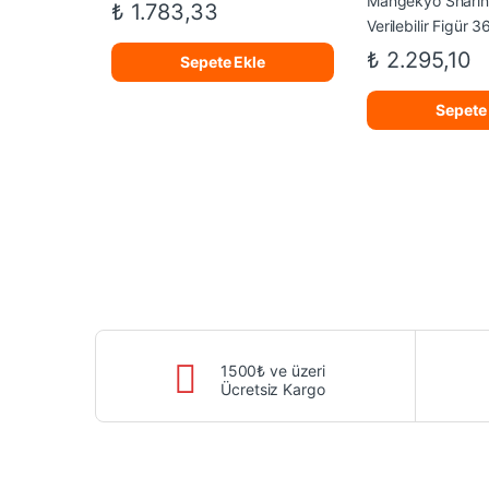
₺
1.783,33
₺
2.295,10
Sepete Ekle
Sepete
1500₺ ve üzeri
Ücretsiz Kargo