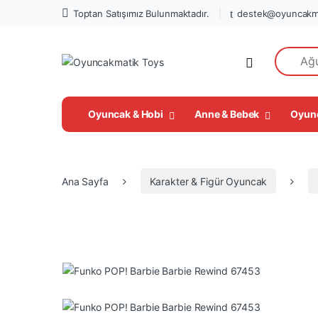
Toptan Satışımız Bulunmaktadır.
destek@oyuncakm
Search fo
Open
Oyuncak & Hobi
Anne & Bebek
Oyun
Ana Sayfa
Karakter & Figür Oyuncak