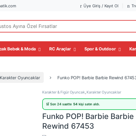
atik.com
Üye Giriş / Kayıt Ol
Tr
r:
cak Bebek & Moda
RC Araçlar
Spor & Outdoor
Kar
Karakter Oyuncaklar
Funko POP! Barbie Barbie Rewind 6745
Karakter & Figür Oyuncak
,
Karakter Oyuncaklar
🛒 Son 24 saatte
54
kişi satın aldı.
Funko POP! Barbie Barbie
Rewind 67453