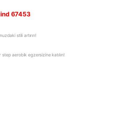
wind 67453
daki stili artırın!
ir step aerobik egzersizine katılın!