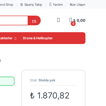
end Shop
Sipariş Takip
Yardım
Bize Ulaşın
My Account
₺
0,00
0
akterler
Drone & Helikopter
LEGO® Süper Fırsatlar
3
Stok:
Stokta yok
₺
1.870,82