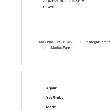
Barkod: 889698674539
Desi: 1
Stok kodu:
BG-67453
Kategoriler:
K
Marka:
Funko
Ağırlık
Yaş Grubu
Marka