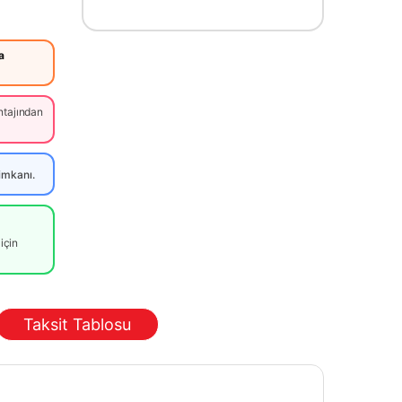
a
tajından
imkanı.
için
Taksit Tablosu