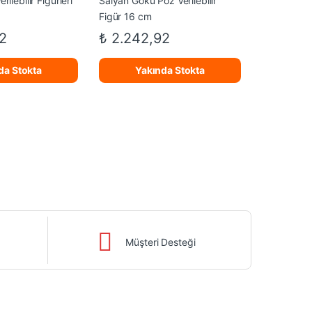
2
₺
2.242,92
da Stokta
Yakında Stokta
Müşteri Desteği