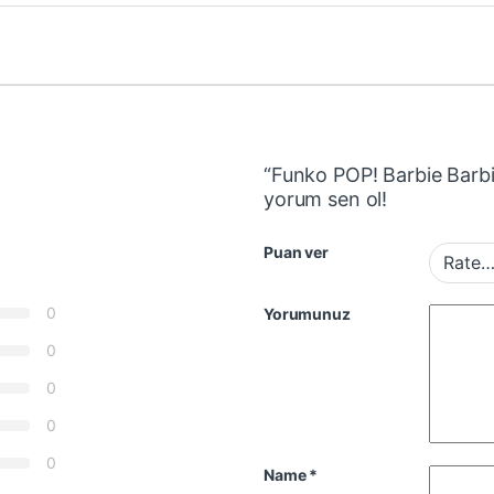
“Funko POP! Barbie Barb
yorum sen ol!
Puan ver
0
Yorumunuz
0
0
0
0
Name
*